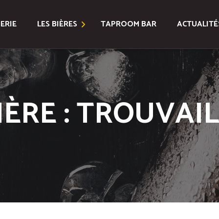
ERIE
LES BIÈRES
TAPROOM BAR
ACTUALITÉ
Bières Classiques
Bières Spéciales
IÈRE : TROUVAIL
Coffrets
Toutes les Bières
Location Fûts et Tireuse