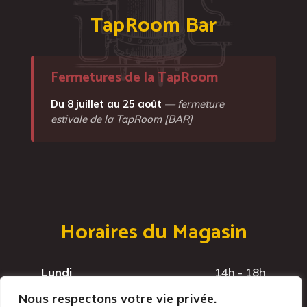
TapRoom Bar
Fermetures de la TapRoom
Du 8 juillet au 25 août
— fermeture
estivale de la TapRoom [BAR]
Horaires du Magasin
Lundi
14h - 18h
Mardi
14h - 18h
Nous respectons votre vie privée.