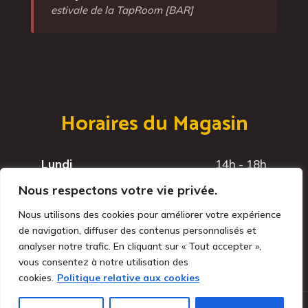
estivale de la TapRoom [BAR]
Horaires du Magasin
Lundi
14h - 18h
Mardi
14h - 18h
Nous respectons votre vie privée.
Mercredi
14h - 18h
Nous utilisons des cookies pour améliorer votre expérience
Jeudi
14h - 18h
de navigation, diffuser des contenus personnalisés et
Vendredi
14h - 18h
analyser notre trafic. En cliquant sur « Tout accepter »,
vous consentez à notre utilisation des
cookies.
Politique relative aux cookies