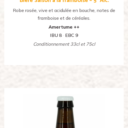
Bière Saison à la framboise – 5° Alc.
Robe rosée, vive et acidulée en bouche, notes de
framboise et de céréales.
Amertume ++
IBU 8
·
EBC 9
Conditionnement 33cl et 75cl