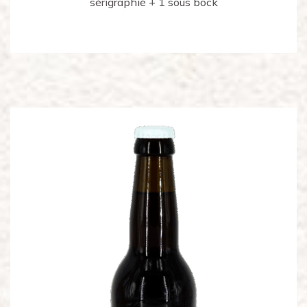
sérigraphié + 1 sous bock