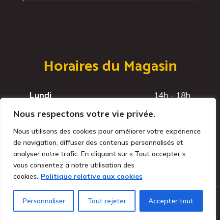
Horaires du Magasin
Lundi
14h - 18h
Mardi
14h - 18h
Nous respectons votre vie privée.
Mercredi
14h - 18h
Nous utilisons des cookies pour améliorer votre expérience
Jeudi
14h - 18h
de navigation, diffuser des contenus personnalisés et
Vendredi
14h - 18h
analyser notre trafic. En cliquant sur « Tout accepter »,
vous consentez à notre utilisation des
cookies.
Politique relative aux cookies
Personnaliser
Tout rejeter
Accepter tout
Brasserie du Léman
© Tous droits réservés - 2025