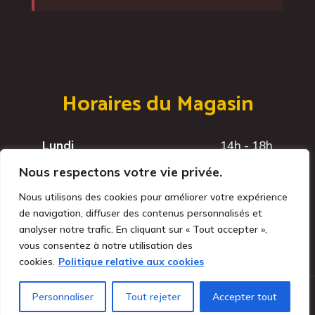
Horaires du Magasin
Lundi
14h - 18h
Mardi
14h - 18h
Nous respectons votre vie privée.
Mercredi
14h - 18h
Nous utilisons des cookies pour améliorer votre expérience
Jeudi
14h - 18h
de navigation, diffuser des contenus personnalisés et
Vendredi
14h - 18h
analyser notre trafic. En cliquant sur « Tout accepter »,
vous consentez à notre utilisation des
cookies.
Politique relative aux cookies
Personnaliser
Tout rejeter
Accepter tout
Brasserie du Léman
© Tous droits réservés - 2025