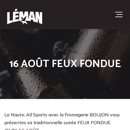
16 AOÛT FEUX FONDUE
Le Nautic All Sports avec la Fromagerie BOUJON vous
présentes sa traditionnelle soirée FEUX FONDUE.