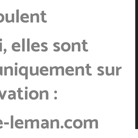
oulent
i,
elles sont
 uniquement sur
vation :
e-leman.com