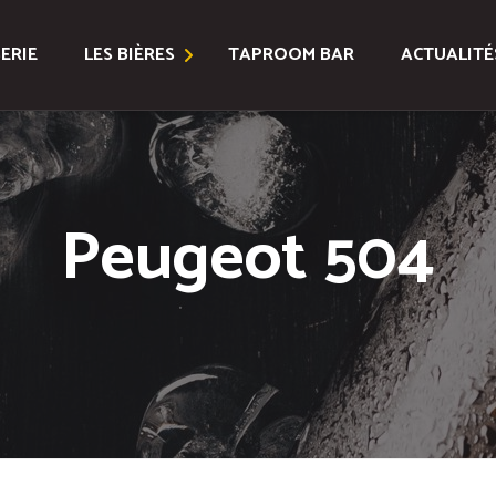
ERIE
LES BIÈRES
TAPROOM BAR
ACTUALITÉ
Bières Classiques
Bières Spéciales
Peugeot 504
Coffrets
Toutes les Bières
Location Fûts et Tireuse