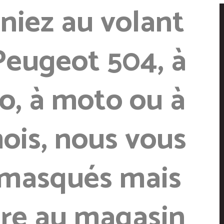
niez au volant
Peugeot 504, à
lo, à moto ou à
ois, nous vous
 masqués mais
ire au magasin