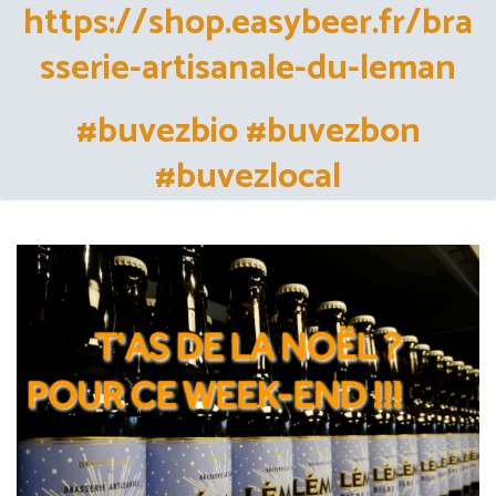
https://shop.easybeer.fr/bra
sserie-artisanale-du-leman
#buvezbio #buvezbon
#buvezlocal