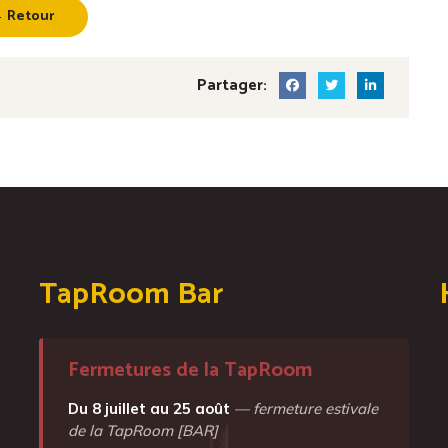
 Retour
Partager:
TapRoom Bar
Fermetures de la TapRoom
Du 8 juillet au 25 août
— fermeture estivale
de la TapRoom [BAR]