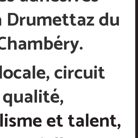
 à Drumettaz
du
 Chambéry.
ocale, circuit
 qualité,
isme et talent,