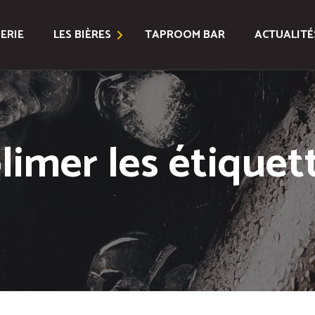
ERIE
LES BIÈRES
TAPROOM BAR
ACTUALITÉ
Bières Classiques
Bières Spéciales
limer les étiquet
Coffrets
Toutes les Bières
Location Fûts et Tireuse