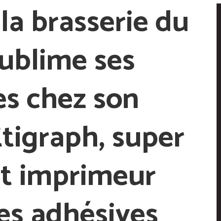
la brasserie du
ublime ses
es
chez son
Etigraph,
super
et imprimeur
es adhésives