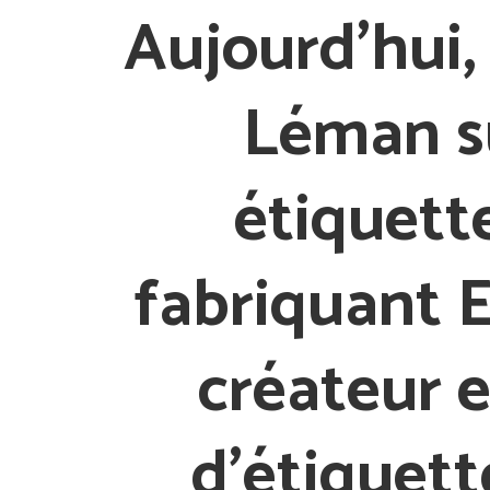
Aujourd’hui, 
Léman
s
étiquett
fabriquant 
créateur 
d’étiquett