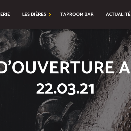
ERIE
LES BIÈRES
TAPROOM BAR
ACTUALITÉ
Bières Classiques
Bières Spéciales
D’OUVERTURE A
Coffrets
22.03.21
Toutes les Bières
Location Fûts et Tireuse