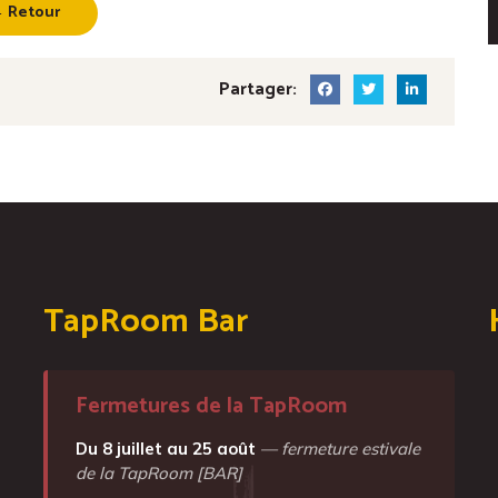
 Retour
Partager:
TapRoom Bar
Fermetures de la TapRoom
Du 8 juillet au 25 août
— fermeture estivale
de la TapRoom [BAR]