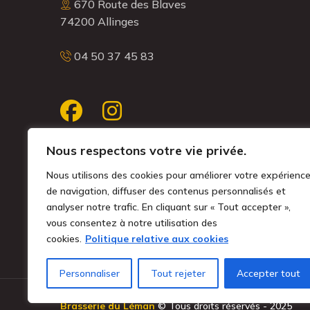
670 Route des Blaves
74200 Allinges
04 50 37 45 83
Nous respectons votre vie privée.
Nous utilisons des cookies pour améliorer votre expérienc
MENTIONS LÉGALES
de navigation, diffuser des contenus personnalisés et
POLITIQUE DE CONFIDENTIALITÉ
analyser notre trafic. En cliquant sur « Tout accepter »,
vous consentez à notre utilisation des
PARAMÉTRER LES COOKIES
cookies.
Politique relative aux cookies
Personnaliser
Tout rejeter
Accepter tout
Brasserie du Léman
© Tous droits réservés - 2025