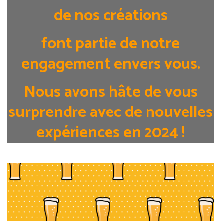
de nos créations
font partie
de notre
engagement envers vous.
Nous avons hâte de vous
surprendre avec de nouvelles
expériences en 2024 !