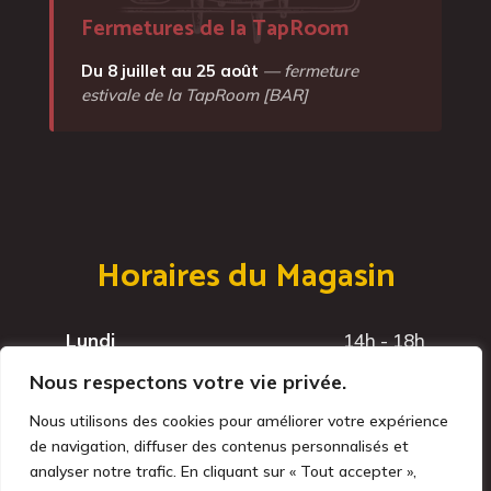
Fermetures de la TapRoom
Du 8 juillet au 25 août
— fermeture
estivale de la TapRoom [BAR]
Horaires du Magasin
Lundi
14h - 18h
Mardi
14h - 18h
Nous respectons votre vie privée.
Mercredi
14h - 18h
Nous utilisons des cookies pour améliorer votre expérience
Jeudi
14h - 18h
de navigation, diffuser des contenus personnalisés et
Vendredi
14h - 18h
analyser notre trafic. En cliquant sur « Tout accepter »,