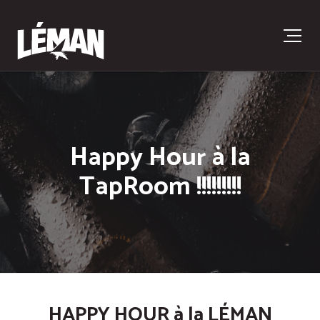
Happy Hour à la
TapRoom !!!!!!!!!
HAPPY HOUR à la LÉMAN