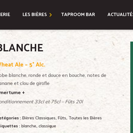
ERIE
LES BIÈRES
TAPROOM BAR
ACTUALITÉ
Bières Classiques
BLANCHE
Bières Spéciales
heat Ale – 5° Alc.
Coffrets
obe blanche, ronde et douce en bouche, notes de
Toutes les Bières
nane et clou de girofle
mertume +
Location Fûts et Tireuse
onditionnement 33cl et 75cl – Fûts 20l
atégories :
Bières Classiques
,
Fûts
,
Toutes les Bières
iquettes :
blanche
,
classique