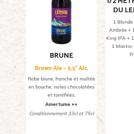
1/2 MÈT
DU LE
1 Blonde
Ambrée + 1
King IPA + 
1 Mastoc 
BRUNE
F
Brown Ale – 5,5° Alc.
Robe brune, franche et maltée
en bouche, notes chocolatées
et torréfiées.
Amertume ++
Conditionnement 33cl et 75cl