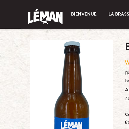
BIENVENUE
LA BRASS
W
R
ba
A
C
C
Ét