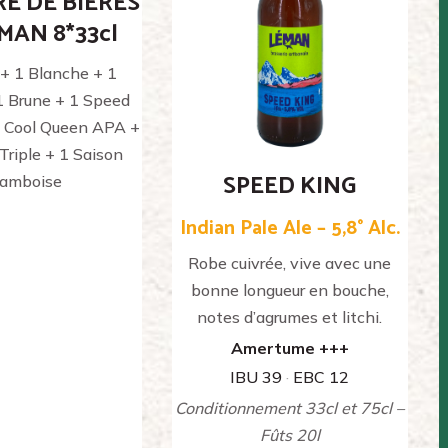
RE DE BIÈRES
MAN 8*33cl
 + 1 Blanche + 1
 Brune + 1 Speed
1 Cool Queen APA +
Triple + 1 Saison
SPEED KING
ramboise
Indian Pale Ale – 5,8° Alc.
Robe cuivrée, vive avec une
bonne longueur en bouche,
notes d’agrumes et litchi.
Amertume +++
IBU 39
·
EBC 12
Conditionnement 33cl et 75cl –
Fûts 20l